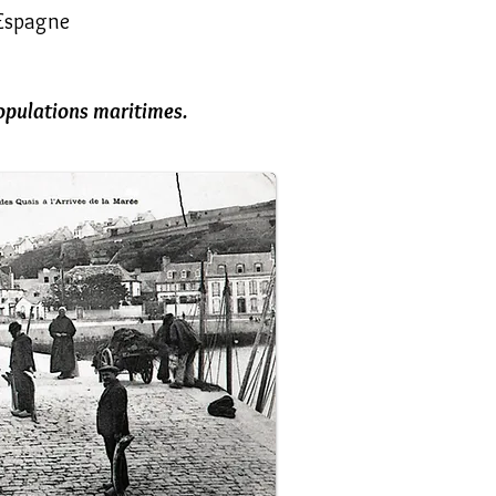
'Espagne
opulations maritimes.