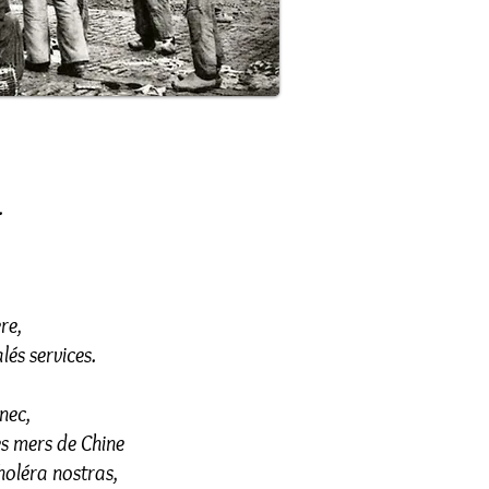
.
re,
lés services.
nec,
es mers de Chine
choléra nostras,