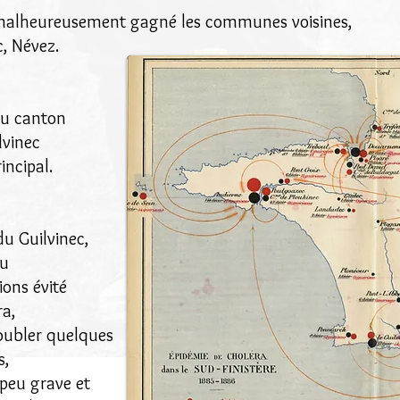
 malheureusement gagné les communes voisines,
, Névez.
du canton
lvinec
incipal.
u Guilvinec,
nu
ons évité
a,
roubler quelques
s,
peu grave et