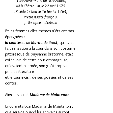
(Yves-Alexis-Marie de l'Isle-André),
Né à Châteaulin, le 22 mai 1675
Décédé à Caen, le 26 février 1764,
Prêtre jésuite français,
philosophe et écrivain
Et les femmes elles-mêmes n'étaient pas
épargnées :
la comtesse de Murat, de Brest
, qui avait
fait sensation à la cour dans son costume
pittoresque de paysanne bretonne, était
exilée loin de cette cour ombrageuse,
qu'avaient alarmée, son goût trop vif
pour la littérature
et le tour incisif de ses poésies et de ses
contes.
Ainsi le voulait
Madame de Maintenon
.
Encore était-ce Madame de Maintenon ;
que sera-ce quand les écrivains auront