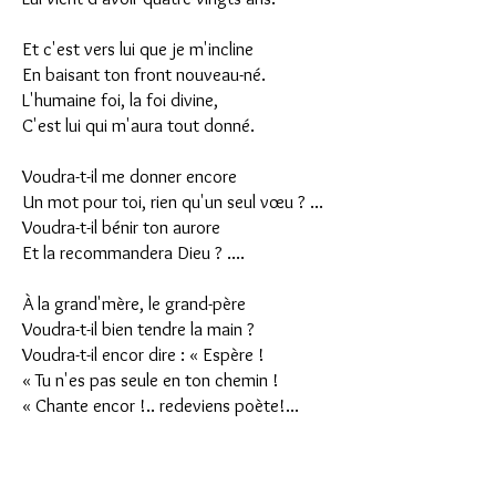
Et c'est vers lui que je m'incline
En baisant ton front nouveau-né.
L'humaine foi, la foi divine,
C'est lui qui m'aura tout donné.
Voudra-t-il me donner encore
Un mot pour toi, rien qu'un seul vœu ? ...
Voudra-t-il bénir ton aurore
Et la recommandera Dieu ? ....
À la grand'mère, le grand-père
Voudra-t-il bien tendre la main ?
Voudra-t-il encor dire : « Espère !
« Tu n'es pas seule en ton chemin !
« Chante encor !.. redeviens poète!...
« Je suis là. Reprends ton essor :
« Chante, en un double chant de fête,
« Mes cheveux blancs, ses cheveux d'or !