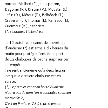
patron ; Meillard (F.), sous-patron,
Dagorne (R.), Breton (P.), Mouster (J.),
Lefur (0.), Mérour (T.), Belbéoch (T.),
Graveran (L.), Thomas (J.), Reneaud (J.),
Guermeur (A.), canotiers.
(*)« Edouard Hollandre »
Le 12 octobre, le canot de sauvetage
d'Audierne (*) est armé à dix heures du
matin pour protéger l'entrée au port
de 12 chaloupes de pêche surprises par
la tempête ;
il ne rentre lui-même qu'a deux heures,
lorsque la dernière chaloupe est en
sûreté.
(*) Le premier canot en bois d'Audierne
n’aura pas de nom (on le connaîtra sous son
matricule: 7) :
C’est un 9 mètres 78 à redressement