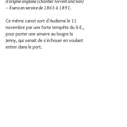
d’origine anglaise (chantier Forrest and Son)
– il sera en service de 1865 à 1891.
Ce même canot sort d'Audierne le 11
novembre par une forte tempête du S-E.,
pour porter une amarre au lougre la
Jenny, qui venait de s'échouer en voulant
entrer dans le port.
Les canotiers, après bien des efforts,
réussirent à accoster le lougre et a y faire
monter un pilote, qui jeta lui-même le
bout d'une aussière au canot de
sauvetage pour la porter à terre.
Mais l'équipage de la Jenny, épuisé de
fatigue par une nuit de lutte, était
incapable d'aider dans une mesure
suffisante à la manœuvre à faire
désormais ;