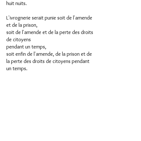
huit nuits.
L'ivrognerie serait punie soit de l'amende
et de la prison,
soit de l'amende et de la perte des droits
de citoyens
pendant un temps,
soit enfin de l'amende, de la prison et de
la perte des droits de citoyens pendant
un temps.
Le complice, en outre de ces peines,
pourrait être privé
des droits que lui donne la patente
pendant un temps déterminé
.
Tout agent de l'État ou de la commune
qui commettrait
le délit d'ivrognerie serait
révoqué
,
sans préjudice des autres peines qu'il