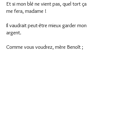
Et si mon blé ne vient pas, quel tort ça
me fera, madame !
Il vaudrait peut-être mieux garder mon
argent.
Comme vous voudrez, mère Benoît ;
alors il ne fallait pas me demander un
conseil, puisque vous ne voulez pas le
suivre.
Ah ! Madame, pardonnez-moi; mais,
voyez-vous, c'est tant d'argent pour moi
!
Comme vous voudrez, encore une fois,
ma bonne femme.