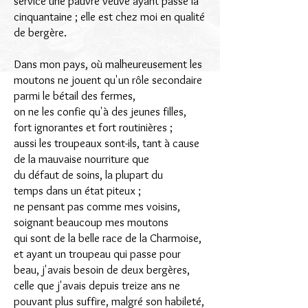
service une pauvre veuve ayant passé la
cinquantaine ;
elle est chez moi en qualité
de bergère.
Dans mon pays, où malheureusement les
moutons ne jouent qu'un rôle secondaire
parmi le bétail des fermes,
on ne les confie qu'à des jeunes filles,
fort ignorantes et fort routinières ;
aussi les troupeaux sont-ils, tant à cause
de la mauvaise nourriture que
du défaut de soins, la plupart du
temps
dans un état piteux ;
ne pensant pas comme mes voisins,
soignant beaucoup mes moutons
qui sont de la belle race de la Charmoise,
et ayant un troupeau qui passe pour
beau,
j'avais besoin de deux bergères,
celle que j'avais depuis treize ans ne
pouvant plus suffire, malgré son habileté,