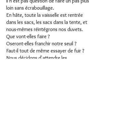
Il n’est pas question de faire un pas plus
loin sans écrabouillage.
En hâte, toute la vaisselle est rentrée
dans les sacs, les sacs dans la tente, et
nous-mêmes réintégrons nos duvets.
Que vont-elles faire ?
Oseront-elles franchir notre seuil ?
Faut-il tout de même essayer de fuir ?
Nous décidons d'attendre les
événements et commençons une veillée
d’armes à grand renfort de tasses de thé.
Le temps passe, je risque un œil :
Elles sont toujours là, mais le flot s’arrête
juste au tapis de zodiac.
Visiblement, il les rebute.
Nous nous endormons.
Le lendemain matin, sauf les
caractéristiques traînées brillantes sur
l’herbe, rien ne subsiste de cette invasion.