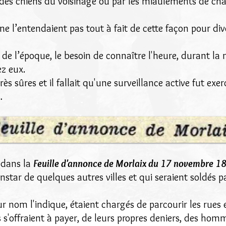
 des chiens du voisinage ou par les miaulements de ch
ne l’entendaient pas tout à fait de cette façon pour div
 de l’époque, le besoin de connaître l'heure, durant la n
ez eux.
très sûres et il fallait qu'une surveillance active fut ex
…
s dans la
Feuille d'annonce de Morlaix du 17 novembre 1
instar de quelques autres villes et qui seraient soldés p
 nom l'indique, étaient chargés de parcourir les rues et
 s'offraient à payer, de leurs propres deniers, des homm