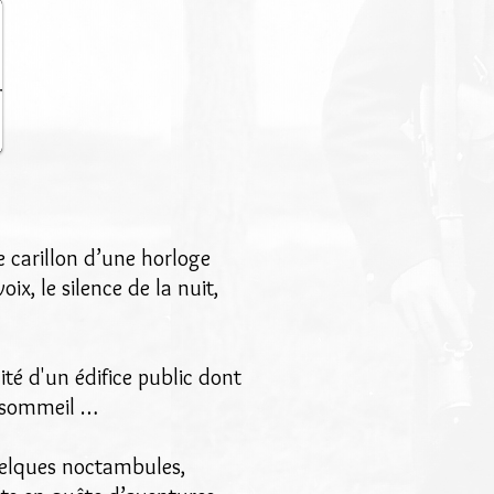
e carillon d’une horloge
ix, le silence de la nuit,
té d'un édifice public dont
n sommeil …
quelques noctambules,