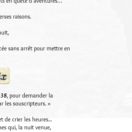
ats en quête d’aventures…
erses raisons.
uit,
ercée sans arrêt pour mettre en
838
, pour demander la
ar les souscripteurs. »
 de crier les heures...
es qui, la nuit venue,