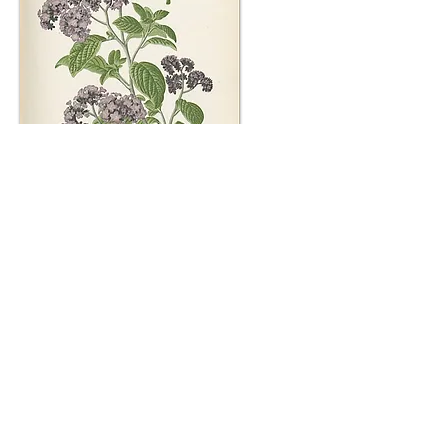
La conclusion logique à tirer des
considérations qui précèdent, à notre
modeste avis, est que la culture
maraîchère pourrait au moins se faire à
Loctudy et à Fouesnant tout aussi bien
qu'à Roscoff, et peut-être en bien
d'autres cantons du Finistère, que nous