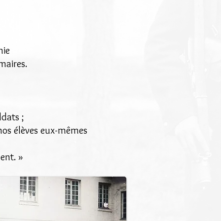
mie
imaires.
dats ;
 nos élèves eux-mêmes
ment. »