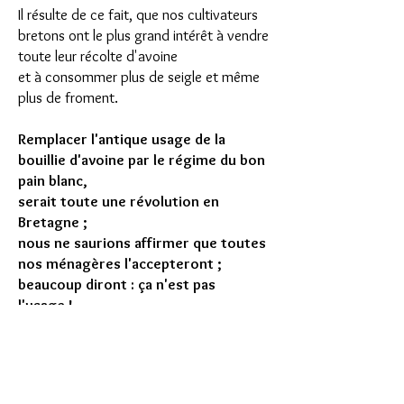
Il résulte de ce fait, que nos cultivateurs
bretons ont le plus grand intérêt à vendre
toute leur récolte d'avoine
et à consommer plus de seigle et même
plus de froment.
Remplacer l'antique usage de la
bouillie d'avoine par le régime du bon
pain blanc,
serait toute une révolution en
Bretagne ;
nous ne saurions affirmer que toutes
nos ménagères l'accepteront ;
beaucoup diront : ça n'est pas
l'usage !
Le sarrasin n'a pas donné une forte
récolte; elle reste au-dessous d'une année
moyenne, aussi, les prix de cette céréale